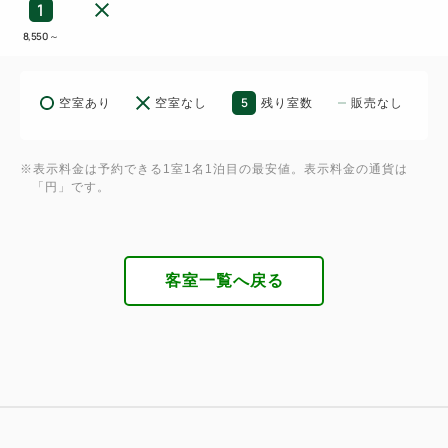
1
8,550
～
5
空室あり
空室なし
残り室数
販売なし
※表示料金は予約できる1室1名1泊目の最安値。表示料金の通貨は
「円」です。
客室一覧へ戻る