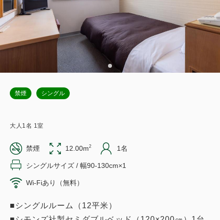
禁煙
シングル
大人
1
名
1
室
2
禁煙
12.00m
1名
シングルサイズ / 幅90-130cm×1
Wi-Fiあり（無料）
■シングルルーム（12平米）
■シモンズ社製セミダブルベッド（120×200㎝）1台