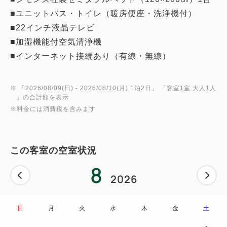
■ユニットバス・トイレ（暖房便座・洗浄機付）
■22インチ液晶テレビ
■加湿機能付空気清浄機
■インターネット接続あり（有線・無線）
※ 「
2026/08/09(日)
- 2026/08/10(月)
1泊2日
」 「
客室1室 大人1人
」の合計額を表示
※料金には消費税を含みます
この客室の空室状況
8
2026
日
月
火
水
木
金
土