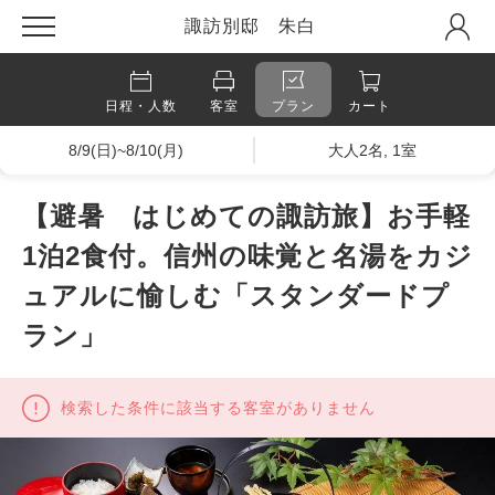
諏訪別邸 朱白
日程・人数
客室
プラン
カート
8/9(日)~8/10(月)
大人2名, 1室
【避暑 はじめての諏訪旅】お手軽
1泊2食付。信州の味覚と名湯をカジ
ュアルに愉しむ「スタンダードプ
ラン」
検索した条件に該当する客室がありません