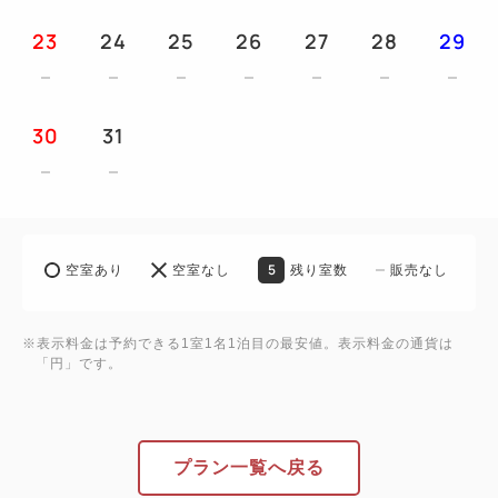
同一となります
23
24
25
26
27
28
29
大浴場(6階)「湖眺(こちょう)の湯・峰望(ほうぼう)の
湯」（15:00～24:00迄・朝5:00～）
30
31
諏訪湖一望の絶景と当館自慢の2種の温泉「朱の湯・
白の湯」をお楽しみいただけます。
・諏訪湖周遊の遊覧船【無料】（通常料金：一般大人
5
空室あり
空室なし
残り室数
販売なし
1100円・小人[3才～小学6年生迄]550円）
※当日フロントにて「無料券」をお渡しいたしま
す。通常料金にて乗船後にフロントにて返金等はでき
※表示料金は予約できる1室1名1泊目の最安値。表示料金の通貨は
「円」です。
ませんので予めご承知おきください。
※出航時間 運行スケジュールは、時期により異な
ります。また、天候・強風等により運休になる場合も
ございます。
プラン一覧へ戻る