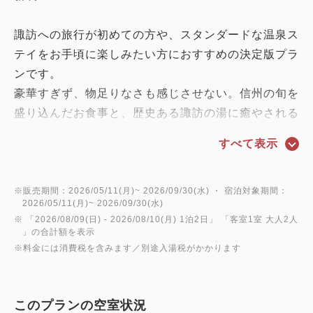
諏訪への旅行が初めての方や、スタンダードな温泉ス
テイをお手頃に楽しみたい方におすすめの決定版プラ
ンです。
豪華すぎず、物足りなさも感じさせない。信州の旬を
盛り込んだお食事と、歴史ある諏訪の湯に癒やされる
「ちょうどいい」旅をご提案します。
すべて表示
諏訪湖畔の散策や観光の拠点として、まずはこのプラ
ンから当館の魅力を体験してください。
※販売期間：2026/05/11(月)~ 2026/09/30(水) ・ 宿泊対象期間：
2026/05/11(月)~ 2026/09/30(水)
※ 「
2026/08/09(日)
- 2026/08/10(月)
1泊2日
」 「
客室1室 大人2人
夕朝食ともに、食事処にて。
」の合計額を表示
※料金には消費税を含みます／別途入湯税がかかります
●ご夕食は、季節ごと地産地消を中心とした料理をお
楽しみいただける当館のスタンダード【朱白(すはく)
御膳】
このプランの空室状況
（※連泊でのご予約の場合、2泊目以降の料理は同