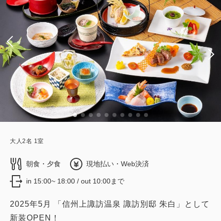
大人
2
名
1
室
朝食・夕食
現地払い・Web決済
in 15:00~ 18:00 / out 10:00まで
2025年5月 「信州上諏訪温泉 諏訪別邸 朱白」として
新装OPEN！