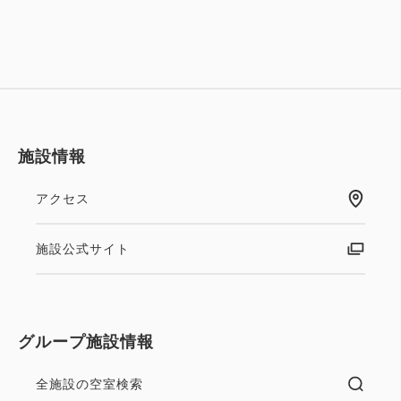
【お車でお越しのお客様】
一旦、当館正面玄関前へお着けください。
当館駐車場(別敷地:3軒隣※屋外)の詳細をご案内して
おります。
（御同乗者様の乗降やお荷物のお預けは、正面玄関前
をご利用ください。）
施設情報
※運転者ご本人様が、歩行にご支障がございましたら
ご相談ください。
アクセス
施設公式サイト
グループ施設情報
全施設の空室検索