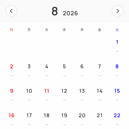
8
等かつ別内容でご用意させていただきます。）
2026
■夕食開始時間「17:30-、18:00-、18:30-、19:00-」
を、ご予約時ご回答ください。
日
月
火
水
木
金
土
※食材にアレルギー等がございましたら、事前(※7
日前迄)にお申し付けください。（直前や当日のご連
1
絡はご対応できない場合もございます）
■朝食について
2
3
4
5
6
7
8
大人・小学生は洋朝食もお選びいただけます。ご希望
は予約時備考欄にご回答ください（例：和●名、洋●
名）
9
10
11
12
13
14
15
ご指定がない場合は和朝食をご用意いたします。（幼
児は洋朝食です）
※アレルギー等ある方は和朝食のみとなります
16
17
18
19
20
21
22
※9名以上のグループ様はどちらかに統一となります
※連泊中に毎日洋朝食をご選択の場合は、料理内容は