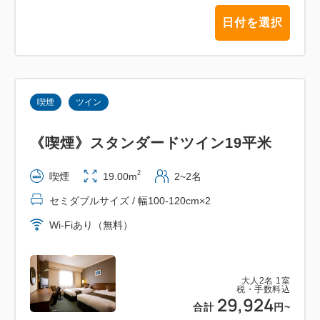
・ 本プランは「行き（アルピコプラザホテル→上高
日付を選択
地）」の片道タクシー送迎付きプランです。
・ 復路（上高地→松本方面）のタクシーは含まれて
おりません。
・ お帰りにタクシーをご利用いただく場合は、現地
喫煙
ツイン
の配車センターにお問い合わせください。
《喫煙》スタンダードツイン19平米
「上高地とは・・・」
2
喫煙
19.00m
2~2名
上高地は、長野県松本市にある標高約1，500メート
セミダブルサイズ / 幅100-120cm×2
ルの山岳景勝地です。
中部山岳国立公園の一部として、国の文化財（特別名
Wi-Fiあり（無料）
勝・特別天然記念物）に指定されています。
大人
2
名
1
室
ご家族での思い出づくりや、快適な上高地旅行にぜひ
税・手数料込
29,924
ご利用ください！
合計
円
~