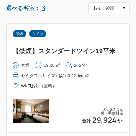
帝国ホテル前／大正池／上高地バスターミナル など
3
選べる客室：
ご希望の場所までお送りします♪
◆ お得なポイント！
禁煙
ツイン
通常にタクシーをご利用されるよりお得な料金でご案
内するプランです！
【禁煙】スタンダードツイン19平米
乗り換えや混雑を避け、快適に上高地までアクセスで
きます。
2
禁煙
19.00m
2~2名
(こちらのプランのタクシーは普通車1台です。ジャン
セミダブルサイズ / 幅100-120cm×2
ボタクシーではないため最大4名様までのご案内にな
Wi-Fiあり（無料）
ります)
【※ご注意事項※】
大人
2
名
1
室
・タクシー出発時間の変更はいたしかねます。
税・手数料込
29,924
合計
円
~
・チェックアウト日の朝がタクシー出発時間になりま
す。チェックイン日ではございません。