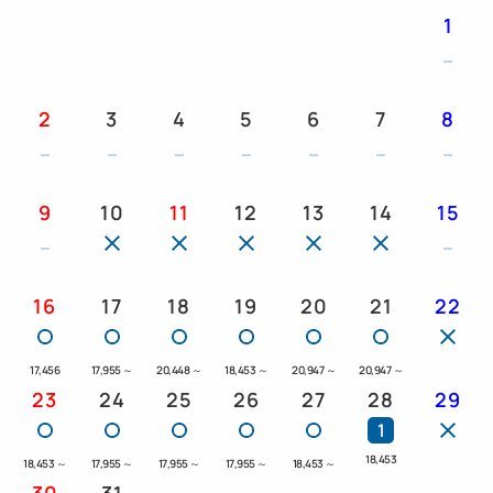
1
2
3
4
5
6
7
8
9
10
11
12
13
14
15
16
17
18
19
20
21
22
17,456
17,955
～
20,448
～
18,453
～
20,947
～
20,947
～
23
24
25
26
27
28
29
1
18,453
18,453
～
17,955
～
17,955
～
17,955
～
18,453
～
30
31