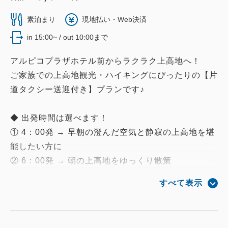
素泊まり
現地払い・Web決済
in 15:00~ / out 10:00まで
アルピコプラザホテル前からラクラク上高地へ！
ご家族での上高地観光・ハイキングにぴったりの【片
道タクシー送迎付き】プランです♪
◆ 出発時間は選べます！
① 4：00発 → 早朝の澄んだ空気と静寂の上高地を堪
能したい方に
② 6：00発 → 朝の上高地をゆっくり散策
③ 8：30発 → 朝食後のゆったり出発で観光スタート
すべて表示
にぴったり
◆ 降車場所はリクエストOK！