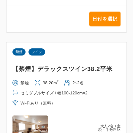
※2026年6月以降、宿泊税（別途現地精算）が適用と
なります。
日付を選択
・アルピコホテルズ株式会社 アルピコプラザホテル
・ 登録番号 長野県知事登録旅行業第3-693号
・旅行業登録票・約款につきましては以下URLより
禁煙
ツイン
ご確認をお願いいたします。
【禁煙】デラックスツイン38.2平米
https://www.alpico.co.jp/hotels/travelagt/
2
禁煙
38.20m
2~2名
セミダブルサイズ / 幅100-120cm×2
Wi-Fiあり（無料）
大人
2
名
1
室
税・手数料込