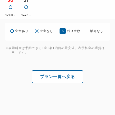
15,960
～
15,461
～
5
空室あり
空室なし
残り室数
販売なし
※表示料金は予約できる1室1名1泊目の最安値。表示料金の通貨は
「円」です。
プラン一覧へ戻る