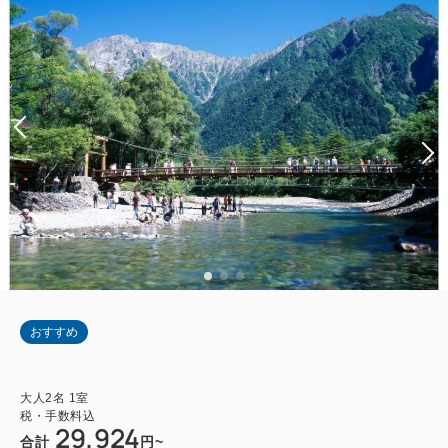
おすすめ
大人
2
名
1
室
税・手数料込
29,924
合計
円~