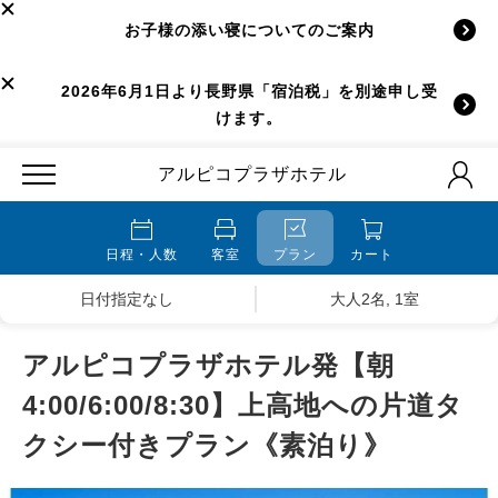
お子様の添い寝についてのご案内
2026年6月1日より長野県「宿泊税」を別途申し受
けます。
アルピコプラザホテル
日程・人数
客室
プラン
カート
日付指定なし
大人2名, 1室
アルピコプラザホテル発【朝
4:00/6:00/8:30】上高地への片道タ
クシー付きプラン《素泊り》